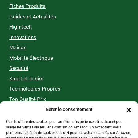
Fiches Produits
Guides et Actualités
High-tech
Innovations
Maison
Mobilité Électrique
Sécurité
Sport et loisirs
Technologies Propres
Top Qualité Prix
Gérer le consentement
Zéro pub, 100 % utile
Ce site utilise des cookies pour améliorer l’expérience utilisateur et pour
suivre les ventes via les liens d’affiliation Amazon. En acceptant, vous
permettez le dépôt de cookies de suivi pour les achats réalisés sur Amazon,
Nos tests et comparatifs 0% pub, 100%