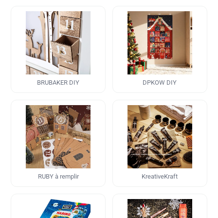
BRUBAKER DIY
DPKOW DIY
RUBY à remplir
KreativeKraft