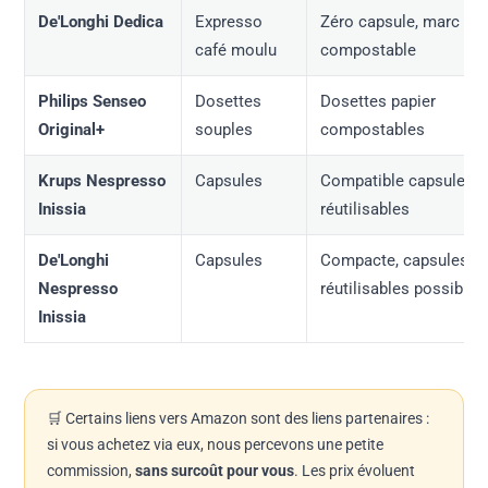
De'Longhi Dedica
Expresso
Zéro capsule, marc
café moulu
compostable
Philips Senseo
Dosettes
Dosettes papier
Original+
souples
compostables
Krups Nespresso
Capsules
Compatible capsules
Inissia
réutilisables
De'Longhi
Capsules
Compacte, capsules
Nespresso
réutilisables possibles
Inissia
🛒 Certains liens vers Amazon sont des liens partenaires :
si vous achetez via eux, nous percevons une petite
commission,
sans surcoût pour vous
. Les prix évoluent