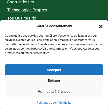
Sport et loisirs
Technologies Propres
Top Qualité Prix
Gérer le consentement
Zéro pub, 100 % utile
Ce site utilise des cookies pour améliorer l’expérience utilisateur et pour
suivre les ventes via les liens d’affiliation Amazon. En acceptant, vous
permettez le dépôt de cookies de suivi pour les achats réalisés sur Amazon,
Nos tests et comparatifs 0% pub, 100%
ce qui nous permet de percevoir une commission. Vous pouvez gérer vos
préférences ou refuser ces cookies.
indépendants !
Chaque mois, Webecolo accompagne plus de 100
000 personnes dans leurs choix de produits et
Accepter
d’hébergements écologiques pour un mode de vie
plus durable.
Refuser
Voir les préférences
Copyright © 2026 – Fait avec ♥ par
Webecolo
Politique de confidentialité