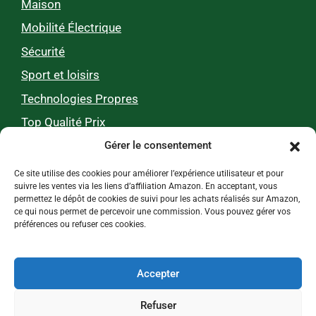
Maison
Mobilité Électrique
Sécurité
Sport et loisirs
Technologies Propres
Top Qualité Prix
Gérer le consentement
Zéro pub, 100 % utile
Ce site utilise des cookies pour améliorer l’expérience utilisateur et pour
suivre les ventes via les liens d’affiliation Amazon. En acceptant, vous
permettez le dépôt de cookies de suivi pour les achats réalisés sur Amazon,
Nos tests et comparatifs 0% pub, 100%
ce qui nous permet de percevoir une commission. Vous pouvez gérer vos
préférences ou refuser ces cookies.
indépendants !
Chaque mois, Webecolo accompagne plus de 100
000 personnes dans leurs choix de produits et
Accepter
d’hébergements écologiques pour un mode de vie
plus durable.
Refuser