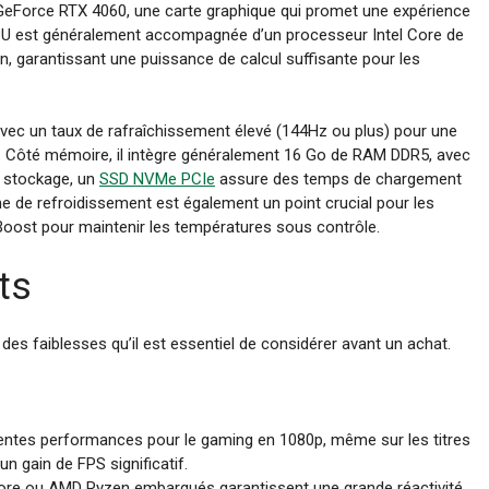
 GeForce RTX 4060, une carte graphique qui promet une expérience
e GPU est généralement accompagnée d’un processeur Intel Core de
n, garantissant une puissance de calcul suffisante pour les
avec un taux de rafraîchissement élevé (144Hz ou plus) pour une
0). Côté mémoire, il intègre généralement 16 Go de RAM DDR5, avec
le stockage, un
SSD NVMe PCIe
assure des temps de chargement
me de refroidissement est également un point crucial pour les
 Boost pour maintenir les températures sous contrôle.
ts
es faiblesses qu’il est essentiel de considérer avant un achat.
entes performances pour le gaming en 1080p, même sur les titres
n gain de FPS significatif.
ore ou AMD Ryzen embarqués garantissent une grande réactivité