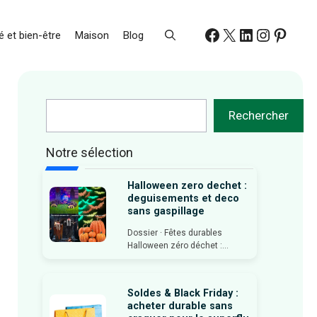
Facebook
X
LinkedIn
Instagr
Pinte
 et bien-être
Maison
Blog
Rechercher
Rechercher
Notre sélection
Halloween zero dechet :
deguisements et deco
sans gaspillage
Dossier · Fêtes durables
Halloween zéro déchet :...
Soldes & Black Friday :
acheter durable sans