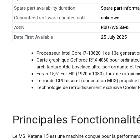
Spare part availability duration
Spare part informat
Guaranteed software updates until
unknown
ASIN
B0D7W555M5
Date First Available
25 July 2025
Processeur Intel Core i7-13620H de 13e génératio
Carte graphique GeForce RTX 4060 pour ordinateur
architecture Ada Lovelace ultra-performante et t
Écran 15,6" Full HD (1920 x 1080), taux de rafraîc
Le mode GPU discret (conception MUX) propulse l
Technologie de refroidissement exclusive Cooler 
Principales Fonctionnali
Le MSI Katana 15 est une machine conçue pour la performan