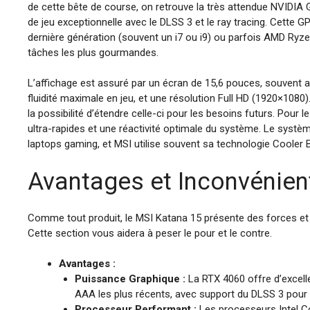
de cette bête de course, on retrouve la très attendue NVIDIA
de jeu exceptionnelle avec le DLSS 3 et le ray tracing. Cett
dernière génération (souvent un i7 ou i9) ou parfois AMD Ryze
tâches les plus gourmandes.
L’affichage est assuré par un écran de 15,6 pouces, souvent 
fluidité maximale en jeu, et une résolution Full HD (1920×108
la possibilité d’étendre celle-ci pour les besoins futurs. Pour 
ultra-rapides et une réactivité optimale du système. Le systè
laptops gaming, et MSI utilise souvent sa technologie Cooler
Avantages et Inconvénien
Comme tout produit, le MSI Katana 15 présente des forces et d
Cette section vous aidera à peser le pour et le contre.
Avantages :
Puissance Graphique :
La RTX 4060 offre d’excell
AAA les plus récents, avec support du DLSS 3 pour u
Processeur Performant :
Les processeurs Intel C