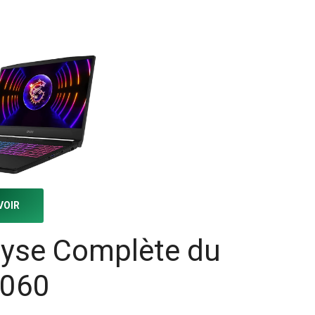
VOIR
lyse Complète du
4060