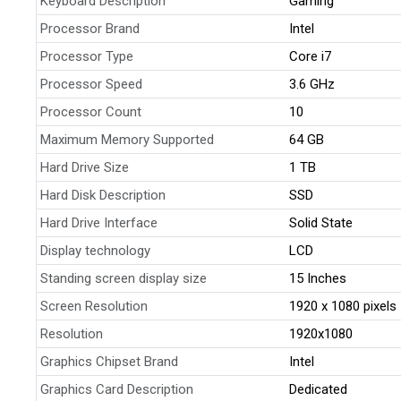
Keyboard Description
Gaming
Processor Brand
Intel
Processor Type
Core i7
Processor Speed
3.6 GHz
Processor Count
10
Maximum Memory Supported
64 GB
Hard Drive Size
1 TB
Hard Disk Description
SSD
Hard Drive Interface
Solid State
Display technology
LCD
Standing screen display size
15 Inches
Screen Resolution
1920 x 1080 pixels
Resolution
1920x1080
Graphics Chipset Brand
Intel
Graphics Card Description
Dedicated