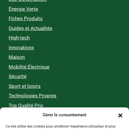
Énergie Verte
Fiches Produits
Guides et Actualités
High-tech
Innovations
Maison
Mobilité Électrique
Sécurité
Sport et loisirs
Technologies Propres
Top Qualité Prix
Gérer le consentement
Zéro pub, 100 % utile
Ce site utilise des cookies pour améliorer l’expérience utilisateur et pour