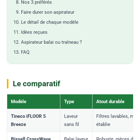
Nos 3 préférés
Faire durer son aspirateur
Le détail de chaque modèle
Idées reçues
Aspirateur balai ou traîneau ?
FAQ
Le comparatif
Modèle
Type
Atout durable
Tineco iFLOOR 5
Laveur
Filtres lavables, mar
Breeze
sans fil
établie
Bissell CrossWave
Balai laveur
Robuste, pièces dis