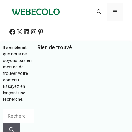
Aller
au
Menu
contenu
Facebook
X
LinkedIn
Instagram
Pinterest
Rien de trouvé
Il semblerait
que nous ne
soyons pas en
mesure de
trouver votre
contenu.
Essayez en
lançant une
recherche.
Rechercher :