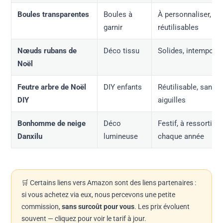
Boules transparentes
Boules à
À personnaliser,
garnir
réutilisables
Nœuds rubans de
Déco tissu
Solides, intemporel
Noël
Feutre arbre de Noël
DIY enfants
Réutilisable, sans
DIY
aiguilles
Bonhomme de neige
Déco
Festif, à ressortir
Danxilu
lumineuse
chaque année
🛒 Certains liens vers Amazon sont des liens partenaires :
si vous achetez via eux, nous percevons une petite
commission,
sans surcoût pour vous
. Les prix évoluent
souvent — cliquez pour voir le tarif à jour.