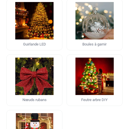
Guirlande LED
Boules à garnir
Nœuds rubans
Feutre arbre DIY