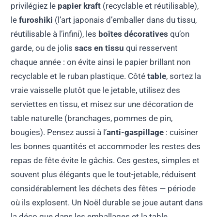
privilégiez le
papier kraft
(recyclable et réutilisable),
le
furoshiki
(l’art japonais d’emballer dans du tissu,
réutilisable à l’infini), les
boîtes décoratives
qu’on
garde, ou de jolis
sacs en tissu
qui resservent
chaque année : on évite ainsi le papier brillant non
recyclable et le ruban plastique. Côté
table
, sortez la
vraie vaisselle plutôt que le jetable, utilisez des
serviettes en tissu, et misez sur une décoration de
table naturelle (branchages, pommes de pin,
bougies). Pensez aussi à l’
anti-gaspillage
: cuisiner
les bonnes quantités et accommoder les restes des
repas de fête évite le gâchis. Ces gestes, simples et
souvent plus élégants que le tout-jetable, réduisent
considérablement les déchets des fêtes — période
où ils explosent. Un Noël durable se joue autant dans
la déco que dans les emballages et la table.