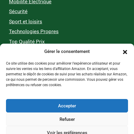
Mobilité Électrique
Sécurité
Sport et loisirs
Technologies Propres
Top Qualité Prix
Gérer le consentement
Zéro pub, 100 % utile
Ce site utilise des cookies pour améliorer l’expérience utilisateur et pour
suivre les ventes via les liens d’affiliation Amazon. En acceptant, vous
permettez le dépôt de cookies de suivi pour les achats réalisés sur Amazon,
Nos tests et comparatifs 0% pub, 100%
ce qui nous permet de percevoir une commission. Vous pouvez gérer vos
préférences ou refuser ces cookies.
indépendants !
Chaque mois, Webecolo accompagne plus de 100
000 personnes dans leurs choix de produits et
Accepter
d’hébergements écologiques pour un mode de vie
plus durable.
Refuser
Voir les préférences