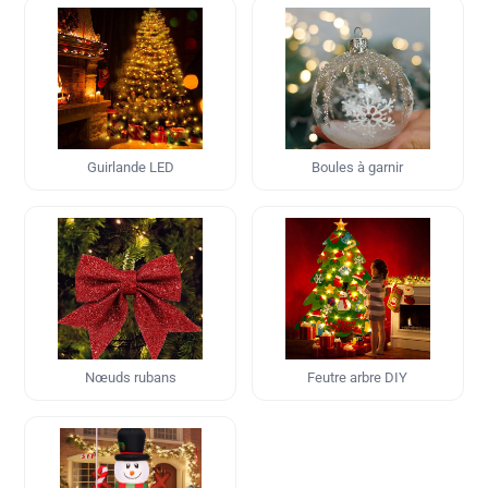
Guirlande LED
Boules à garnir
Nœuds rubans
Feutre arbre DIY