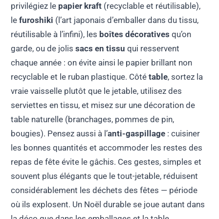
privilégiez le
papier kraft
(recyclable et réutilisable),
le
furoshiki
(l’art japonais d’emballer dans du tissu,
réutilisable à l’infini), les
boîtes décoratives
qu’on
garde, ou de jolis
sacs en tissu
qui resservent
chaque année : on évite ainsi le papier brillant non
recyclable et le ruban plastique. Côté
table
, sortez la
vraie vaisselle plutôt que le jetable, utilisez des
serviettes en tissu, et misez sur une décoration de
table naturelle (branchages, pommes de pin,
bougies). Pensez aussi à l’
anti-gaspillage
: cuisiner
les bonnes quantités et accommoder les restes des
repas de fête évite le gâchis. Ces gestes, simples et
souvent plus élégants que le tout-jetable, réduisent
considérablement les déchets des fêtes — période
où ils explosent. Un Noël durable se joue autant dans
la déco que dans les emballages et la table.