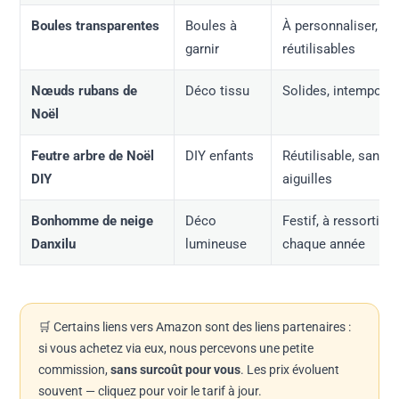
Boules transparentes
Boules à
À personnaliser,
garnir
réutilisables
Nœuds rubans de
Déco tissu
Solides, intemporel
Noël
Feutre arbre de Noël
DIY enfants
Réutilisable, sans
DIY
aiguilles
Bonhomme de neige
Déco
Festif, à ressortir
Danxilu
lumineuse
chaque année
🛒 Certains liens vers Amazon sont des liens partenaires :
si vous achetez via eux, nous percevons une petite
commission,
sans surcoût pour vous
. Les prix évoluent
souvent — cliquez pour voir le tarif à jour.