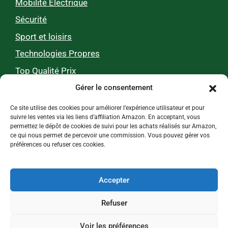
Mobilité Électrique
Sécurité
Sport et loisirs
Technologies Propres
Top Qualité Prix
Gérer le consentement
Zéro pub, 100 % utile
Ce site utilise des cookies pour améliorer l’expérience utilisateur et pour
suivre les ventes via les liens d’affiliation Amazon. En acceptant, vous
permettez le dépôt de cookies de suivi pour les achats réalisés sur Amazon,
Nos tests et comparatifs 0% pub, 100%
ce qui nous permet de percevoir une commission. Vous pouvez gérer vos
préférences ou refuser ces cookies.
indépendants !
Chaque mois, Webecolo accompagne plus de 100
000 personnes dans leurs choix de produits et
Accepter
d’hébergements écologiques pour un mode de vie
plus durable.
Refuser
Voir les préférences