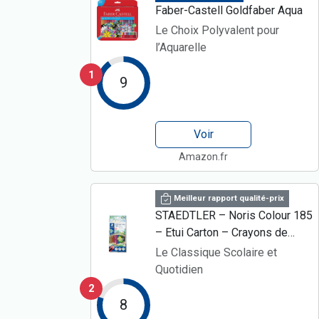
Faber-Castell Goldfaber Aqua
Le Choix Polyvalent pour
l’Aquarelle
1
9
Voir
Amazon.fr
Meilleur rapport qualité-prix
STAEDTLER – Noris Colour 185
– Etui Carton – Crayons de
couleur – Assortiment 12
Le Classique Scolaire et
couleurs – Bois upcyclé – ‎185
Quotidien
C12
2
8