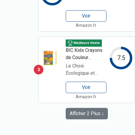
Voir
Amazon.fr
Meilleure Vente
BIC Kids Crayons
7.5
de Couleur
Fabriqués avec
Le Choix
3
100% de bois
Écologique et
sourcé de
Robuste
manière
Voir
responsable,
Amazon.fr
Crayons de
dessin pour
Afficher 2 Plus ↓
Enfants à
couleurs vives –
Couleurs