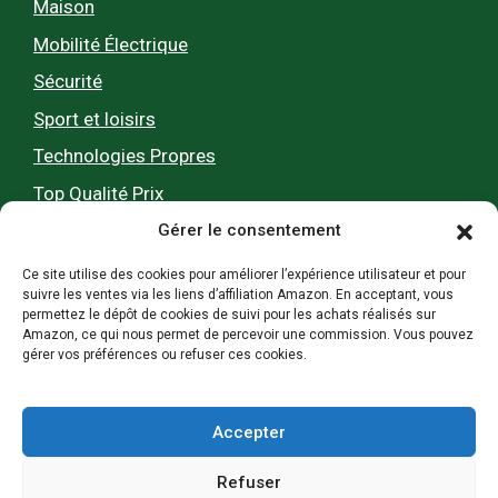
Maison
Mobilité Électrique
Sécurité
Sport et loisirs
Technologies Propres
Top Qualité Prix
Gérer le consentement
Zéro pub, 100 % utile
Ce site utilise des cookies pour améliorer l’expérience utilisateur et pour
suivre les ventes via les liens d’affiliation Amazon. En acceptant, vous
permettez le dépôt de cookies de suivi pour les achats réalisés sur
Nos tests et comparatifs 0% pub, 100%
Amazon, ce qui nous permet de percevoir une commission. Vous pouvez
gérer vos préférences ou refuser ces cookies.
indépendants !
Chaque mois, Webecolo accompagne plus de 100
000 personnes dans leurs choix de produits et
Accepter
d’hébergements écologiques pour un mode de vie
plus durable.
Refuser