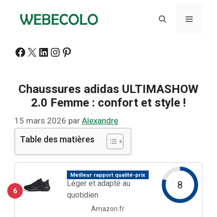
Aller
au
Menu
contenu
Facebook
X
LinkedIn
Instagram
Pinterest
Chaussures adidas ULTIMASHOW
2.0 Femme : confort et style !
15 mars 2026
par
Alexandre
Table des matières
Meilleur rapport qualité-prix
Léger et adapté au
8
6
quotidien
Amazon.fr