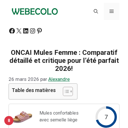
Aller
au
Menu
contenu
Facebook
X
LinkedIn
Instagram
Pinterest
ONCAI Mules Femme : Comparatif
détaillé et critique pour l’été parfait
2026!
26 mars 2026
par
Alexandre
Table des matières
Mules confortables
7
avec semelle liège
8