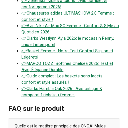
👉 Generisch Mules à talons : Avis complet &
confort garanti 2026!
👉
Chaussures adidas ULTIMASHOW 2.0 Femme :
confort et style !
👉
Avis Nike Air Max SC Femme : Confort & Style au
Quotidien 2026!
👉Clarks Westlynn Ayla 2026: le mocassin Penny,
chic et intemporel
👉
Basket Femme : Notre Test Confort Slip-on et
Légèreté
👉
MARCO TOZZI Bottines Chelsea 2026: Test et
Avis, Élégance Durable
👉Guide complet : Les baskets sans lacets :
confort et style assuré
s
!
👉Clarks Hamble Oak 2026 : Avis critique &
comparatif richelieu femme.
FAQ sur le produit
Quelle est la matière principale des ONCAI Mules