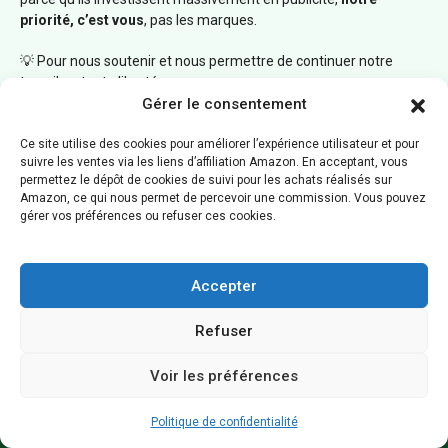
priorité, c’est vous
, pas les marques.
💡 Pour nous soutenir et nous permettre de continuer notre
travail en toute liberté :
Gérer le consentement
Tapez directement
« Webecolo.com »
dans votre barre de
recherche
Ce site utilise des cookies pour améliorer l’expérience utilisateur et pour
suivre les ventes via les liens d’affiliation Amazon. En acceptant, vous
Ajoutez notre site à vos
favoris
permettez le dépôt de cookies de suivi pour les achats réalisés sur
Amazon, ce qui nous permet de percevoir une commission. Vous pouvez
Ou utilisez un moteur de recherche alternatif comme
Ecosia
,
gérer vos préférences ou refuser ces cookies.
bon pour la planète 🌱
Accepter
Refuser
Voir les préférences
Politique de confidentialité
Webecolo.com est un site indépendant qui se finance grâce à