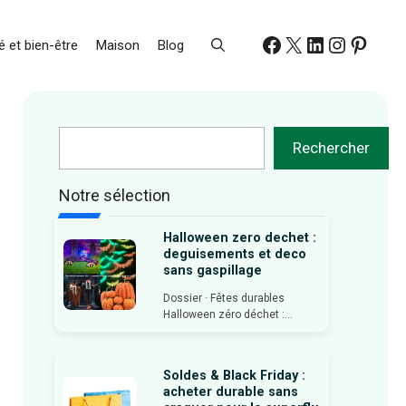
Facebook
X
LinkedIn
Instagr
Pinte
 et bien-être
Maison
Blog
Rechercher
Rechercher
Notre sélection
Halloween zero dechet :
deguisements et deco
sans gaspillage
Dossier · Fêtes durables
Halloween zéro déchet :...
Soldes & Black Friday :
acheter durable sans